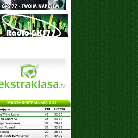
M�ODA EKSTRAKLASA U-21
Pkt.
Bramki
ru�yna
g??bie Lubin
41
32-20
uch Chorz?w
35
24-13
gia Warszawa
34
29-21
ech Pozna?
33
32-18
acovia
29
36-33
GE GKS Be?chat?w
28
32-27