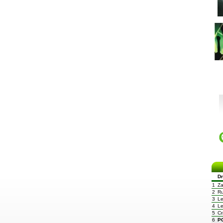
D
1
Za
2
R
3
Le
4
L
5
Cr
6
P