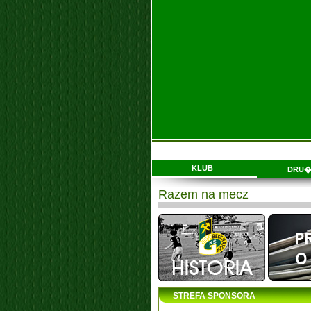
KLUB
DRU�
Razem na mecz
STREFA SPONSORA