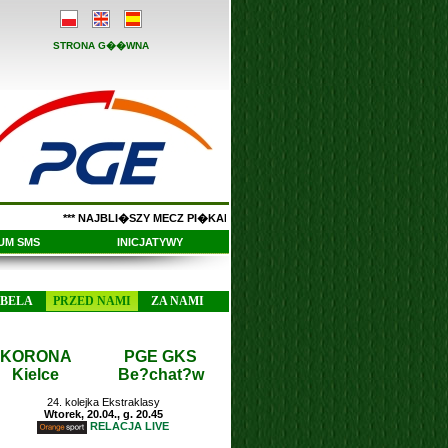
STRONA G��WNA
*** NAJBLI�SZY MECZ PI�KARSKIEJ EKSTRAKLASY NA STADIONIE PRZY
UM SMS
INICJATYWY
ABELA
PRZED NAMI
ZA NAMI
KORONA
PGE GKS
Kielce
Be?chat?w
24. kolejka Ekstraklasy
Wtorek, 20.04., g. 20.45
RELACJA LIVE